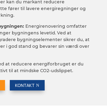
er kan du markant reducere
te fører til lavere energiregninger og
rkning.
 bygningen:
Energirenovering omfatter
længer bygningens levetid. Ved at
radere bygningselementer sikrer du, at
r i god stand og bevarer sin værdi over
d at reducere energiforbruget er du
tivt til at mindske CO2-udslippet.
KONTAKT