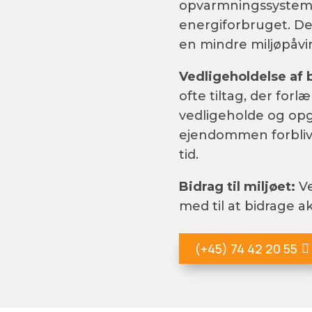
opvarmningssystem
energiforbruget. Det
en mindre miljøpåvi
Vedligeholdelse af
ofte tiltag, der for
vedligeholde og opg
ejendommen forblive
tid.
Bidrag til miljøet:
Ve
med til at bidrage ak
(+45) 74 42 20 55