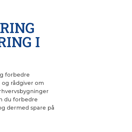
RING
RING I
og forbedre
r og rådgiver om
erhvervsbygninger
n du forbedre
 og dermed spare på