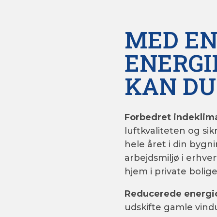
MED E
ENERGI
KAN DU
Forbedret indeklim
luftkvaliteten og s
hele året i din bygn
arbejdsmiljø i erhv
hjem i private bolige
Reducerede energi
udskifte gamle vind