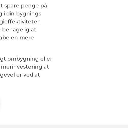
at spare penge på
g i din bygnings
ieffektiviteten
e behagelig at
skabe en mere
agt ombygning eller
 merinvestering at
gevel er ved at